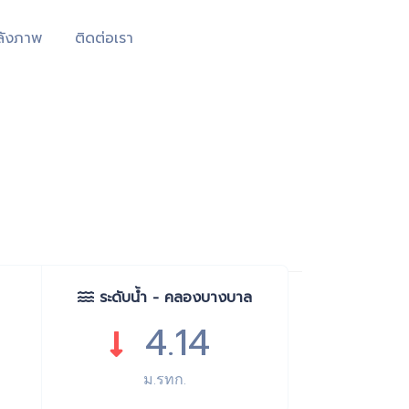
ลังภาพ
ติดต่อเรา
ระดับน้ำ - คลองบางบาล
4.14
ม.รทก.