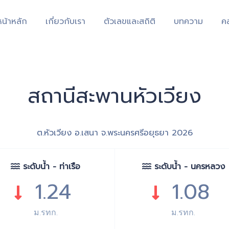
หน้าหลัก
เกี่ยวกับเรา
ตัวเลขและสถิติ
บทความ
ค
สถานีสะพานหัวเวียง
ต.หัวเวียง อ.เสนา จ.พระนครศรีอยุธยา
2026
ระดับน้ำ - ท่าเรือ
ระดับน้ำ - นครหลวง
1.24
1.08
ม.รทก.
ม.รทก.